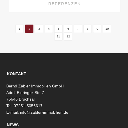
REFERENZEN
1
2
3
4
5
6
7
8
9
10
11
12
KONTAKT
Bernd Zabler Immobilien GmbH
Adolf-Bieringer-Str. 7
76646 Bruchsal
Tel. 07251-5056617
E-mail:
info@zabler-immobilien.de
NEWS