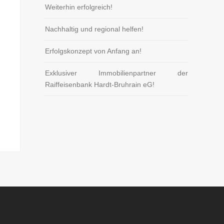
Weiterhin erfolgreich!
Nachhaltig und regional helfen!
Erfolgskonzept von Anfang an!
Exklusiver Immobilienpartner der
Raiffeisenbank Hardt-Bruhrain eG!